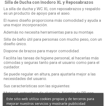
Silla de Ducha con Inodoro XL y Reposabrazos
La silla de ducha y WC XL con reposabrazos y respaldo
es un producto de apoyo para el aseo.
El nuevo diseño proporciona más comodidad y ayuda a
una mejor incorporación.
Además no necesita herramientas para su montaje.
Silla de baño útil para personas con mucho peso, con un
diseño único.
Dispone de brazos para mayor comodidad.
Facilita las tareas de higiene personal, al hacerlas más
cómodas y seguras tanto para el usuario como para el
cuidador.
Se puede regular en altura, para ajustarla mejor a las
necesidades del usuario.
Sus características son las siguientes:
Material: estructura de aluminio. Asiento de PP con
silicona EVA
Este sitio web utiliza cookies propias y de terceros para
mejorar nuestros servicios y mostrarle publicidad
Regulable en altura: 38-48 cm