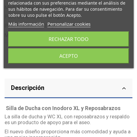
relacionada con sus preferencias mediante el análisis de
Medidas asiento: 44 x 38 cm
sus hábitos de navegación. Para dar su consentimiento
sobre su uso pulse el botón Acepto.
Peso del artículo: 3.2 Kgs
Más información
Personalizar cookies
Peso máximo: 227 Kgs
Montaje sin herramientas
RECHAZAR TODO
ACEPTO
Descripción
Silla de Ducha con Inodoro XL y Reposabrazos
La silla de ducha y WC XL con reposabrazos y respaldo
es un producto de apoyo para el aseo.
El nuevo diseño proporciona más comodidad y ayuda a