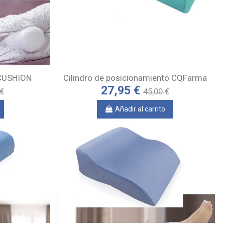
 CUSHION
Cilindro de posicionamiento CQFarma
27,95 €
 €
45,00 €
Añadir al carrito