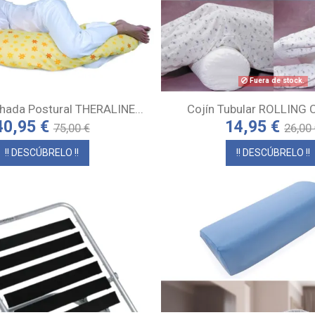
Fuera de stock.
hada Postural THERALINE...
Cojín Tubular ROLLING
40,95 €
14,95 €
75,00 €
26,00
!! DESCÚBRELO !!
!! DESCÚBRELO !!