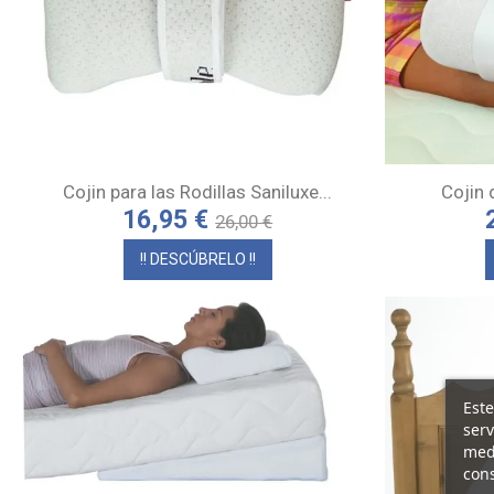
Cojin para las Rodillas Saniluxe...
Cojin 
16,95 €
26,00 €
!! DESCÚBRELO !!
Este
serv
medi
cons