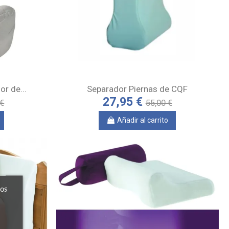
r de...
Separador Piernas de CQF
27,95 €
 €
55,00 €
Añadir al carrito
ros