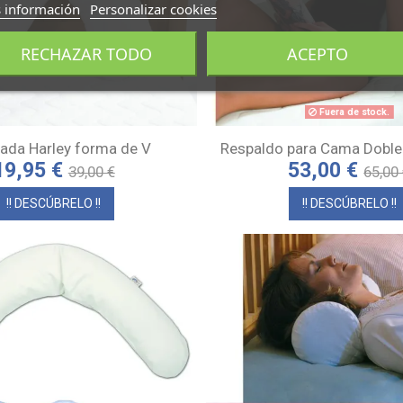
 información
Personalizar cookies
RECHAZAR TODO
ACEPTO
Fuera de stock.
ada Harley forma de V
Respaldo para Cama Doble 
19,95 €
53,00 €
39,00 €
65,00
!! DESCÚBRELO !!
!! DESCÚBRELO !!