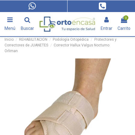
0
Menú
Buscar
Entrar
Carrito
Inicio
REHABILITACIÓN
Podología Ortopédica
Protectores y
Correctores de JUANETES
Corrector Hallux Valgus Nocturno
Orliman