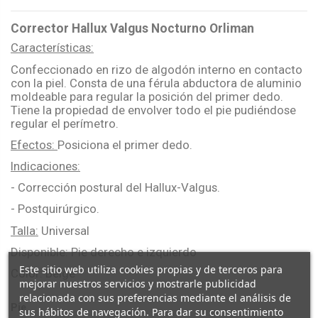
Corrector Hallux Valgus Nocturno Orliman
Características:
Confeccionado en rizo de algodón interno en contacto
con la piel. Consta de una férula abductora de aluminio
moldeable para regular la posición del primer dedo.
Tiene la propiedad de envolver todo el pie pudiéndose
regular el perímetro.
Efectos:
Posiciona el primer dedo.
Indicaciones:
- Corrección postural del Hallux-Valgus.
- Postquirúrgico.
Talla:
Universal
Disponible: Pie derecho e izquierdo
Este sitio web utiliza cookies propias y de terceros para
Color: Beige
mejorar nuestros servicios y mostrarle publicidad
relacionada con sus preferencias mediante el análisis de
Pie
sus hábitos de navegación. Para dar su consentimiento