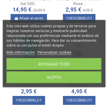
Gel 500...
Rosa...
14,95 €
2,95 €
20,00 €
4,95 €
Añadir al carrito
!! DESCÚBRELO !!
Este sitio web utiliza cookies propias y de terceros para
mejorar nuestros servicios y mostrarle publicidad
relacionada con sus preferencias mediante el análisis de
sus hábitos de navegación. Para dar su consentimiento
sobre su uso pulse el botón Acepto.
Más información
Personalizar cookies
RECHAZAR TODO
Fuera de stock.
Fuera de stock.
ACEPTO
Interapothek Gel de Baño
Interapothek Leche
Flor de...
Hidratante...
2,95 €
4,95 €
!! DESCÚBRELO !!
!! DESCÚBRELO !!