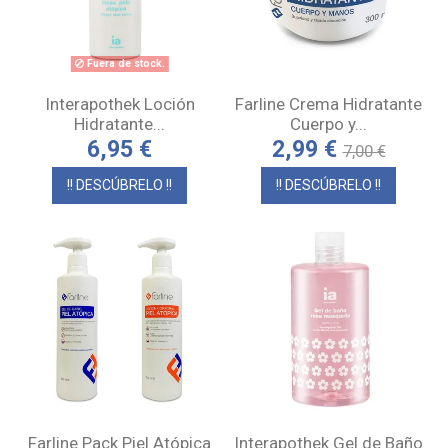
Fuera de stock.
Interapothek Loción
Farline Crema Hidratante
Hidratante...
Cuerpo y...
6,95 €
2,99 €
7,00 €
!! DESCÚBRELO !!
!! DESCÚBRELO !!
Farline Pack Piel Atópica
Interapothek Gel de Baño