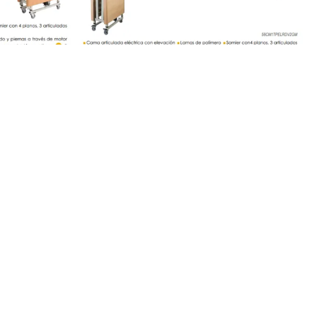
evación...
Cama Articulada DREAM VICTORY...
995,00 €
00 €
1.200,00 €
o
Añadir al carrito