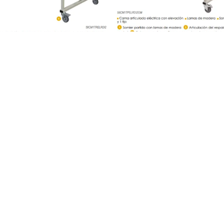
Articulada TRIUMPH...
Cama Articulada DREAM El
95,00 €
995,00 €
895,00 €
1.200,
Añadir al carrito
Añadir al carrit