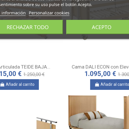
entimiento sobre su uso pulse el botón Acepto.
 información
Personalizar cookies
RECHAZAR TODO
ACEPTO
rticulada TEIDE BAJA...
Cama DALI ECON con Elevac
15,00 €
1.095,00 €
1.250,00 €
1.300
Añadir al carrito
Añadir al carrit