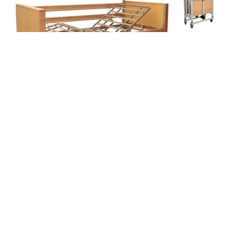
Cama Articulada Eléctrica ANTARES...
Cama 
945,00 €
6
1.200,00 €
Añadir al carrito