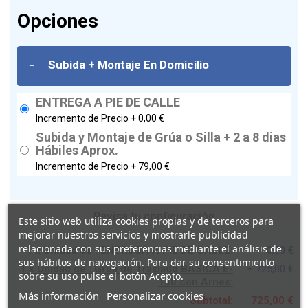
Opciones
-
Subida + Montaje En Domicilio
ENTREGA A PIE DE CALLE
Incremento de Precio +
0,00 €
Subida y Montaje de Grúa o Silla + 2 a 8 dias
Hábiles Aprox.
Incremento de Precio +
79,00 €
Revisa tu configuración
Este sitio web utiliza cookies propias y de terceros para
mejorar nuestros servicios y mostrarle publicidad
relacionada con sus preferencias mediante el análisis de
1 x Unidad de : ENTREGA A PIE DE CALLE:
+ 0,00 €
sus hábitos de navegación. Para dar su consentimiento
1 x Unidad de : Grúa de Traslado BASICA E-
+ 725,00 €
sobre su uso pulse el botón Acepto.
130 con Arnes:
Más información
Personalizar cookies
Subtotal:
725,00 €