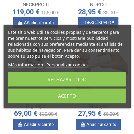
NECKPRO II
NORCO
119,00 €
28,95 €
155,00 €
35,00 €
Añadir al carrito
!! DESCÚBRELO !!
Este sitio web utiliza cookies propias y de terceros para
mejorar nuestros servicios y mostrarle publicidad
relacionada con sus preferencias mediante el análisis de
sus hábitos de navegación. Para dar su consentimiento
sobre su uso pulse el botón Acepto.
Más información
Personalizar cookies
RECHAZAR TODO
ACEPTO
Electroestimulador EMS
MINI VIBRADOR para
Digi Myo
Masajes
69,00 €
27,95 €
130,00 €
58,00 €
Añadir al carrito
Añadir al carrito