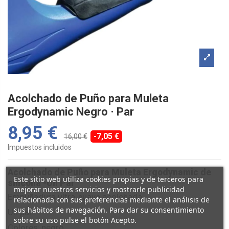
Acolchado de Puño para Muleta
Ergodynamic Negro · Par
8,95 €
-7,05 €
16,00 €
Impuestos incluidos
Acolchado de Puño para Muleta Ergodynamic de
Este sitio web utiliza cookies propias y de terceros para
silicona -Un Par
mejorar nuestros servicios y mostrarle publicidad
Empuñadura ultra-suave acolchada.
relacionada con sus preferencias mediante el análisis de
sus hábitos de navegación. Para dar su consentimiento
Un par.
sobre su uso pulse el botón Acepto.
Colores: negro.