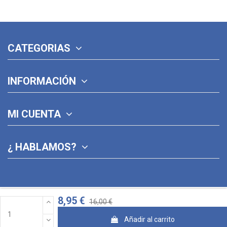
CATEGORIAS
INFORMACIÓN
MI CUENTA
¿ HABLAMOS?
8,95 €
16,00 €
Añadir al carrito
© 2026 · Diseñado con ♥ por Jose Pina y