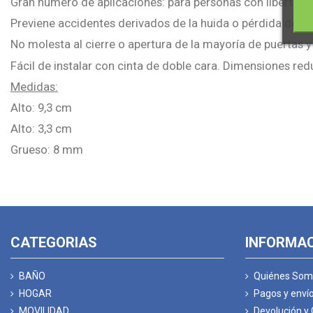
Gran número de aplicaciones: para personas con libertad
Previene accidentes derivados de la huida o pérdida de ori
No molesta al cierre o apertura de la mayoría de puertas y
Fácil de instalar con cinta de doble cara. Dimensiones red
Medidas:
Alto: 9,3 cm
Alto: 3,3 cm
Grueso: 8 mm
CATEGORIAS
INFORMA
BAÑO
Quiénes Som
HOGAR
Pagos y enví
MOVILIDAD
Devolución y