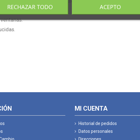
 de movimientos pero que requieren supervisión o en casos 
RECHAZAR TODO
ACEPTO
entación, etc.
 ventanas.
ucidas.
CIÓN
MI CUENTA
os
Historial de pedidos
os
Datos personales
 Cambio
Direcciones