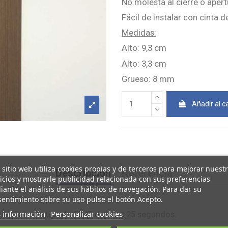
No molesta al cierre o apert
Fácil de instalar con cinta 
Medidas:
Alto: 9,3 cm
Alto: 3,3 cm
Grueso: 8 mm
Añadir al ca
 sitio web utiliza cookies propias y de terceros para mejorar nuest
Descripción
Referencia
icios y mostrarle publicidad relacionada con sus preferencias
ante el análisis de sus hábitos de navegación. Para dar su
entimiento sobre su uso pulse el botón Acepto.
 información
Personalizar cookies
n señal acústica de 90dB durante 25 segundos.