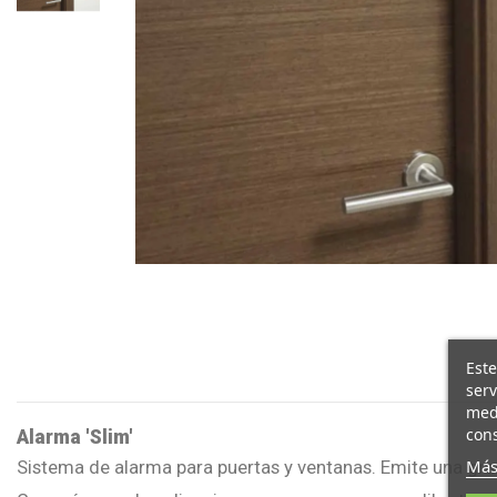
Este
serv
medi
cons
Alarma 'Slim'
Más
Sistema de alarma para puertas y ventanas. Emite una gra