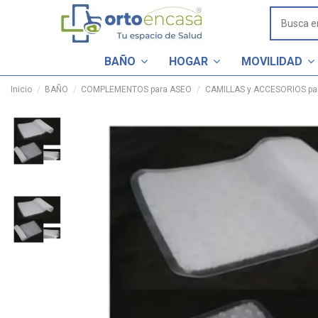
BAÑO
HOGAR
MOVILIDAD
Inicio
BAÑO
COMPLEMENTOS para ASEO
CAMILLAS y ACCESORIOS pa