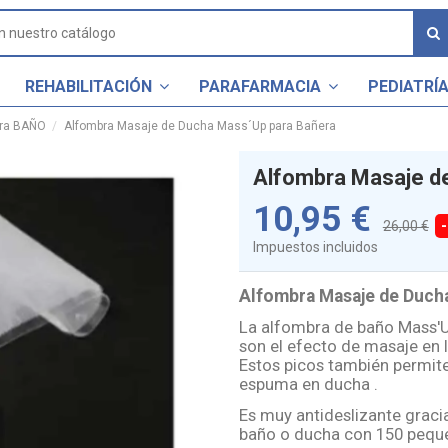
REHABILITACIÓN
PARAFARMACIA
PEDIATRÍ
ra BAÑO
Alfombra Masaje de Ducha Mass´Up para Bañera
Alfombra Masaje d
10,95 €
26,00 €
Impuestos incluidos
Alfombra Masaje de Duch
La alfombra de baño Mass'U
son el efecto de masaje en 
Estos picos también permite
espuma en ducha .
Es muy antideslizante gracia
baño o ducha con 150 pequ