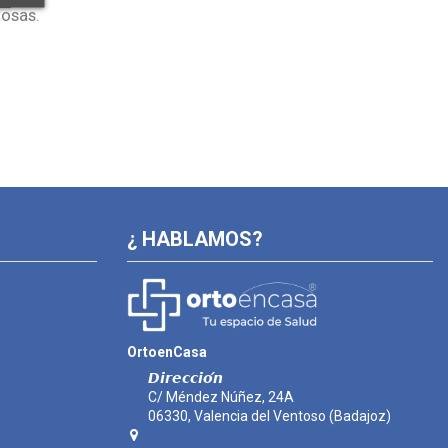
tosas.
¿ HABLAMOS?
OrtoenCasa
𝘿𝙞𝙧𝙚𝙘𝙘𝙞𝙤́𝙣
C/ Méndez Núñez, 24A
06330, Valencia del Ventoso (Badajoz)