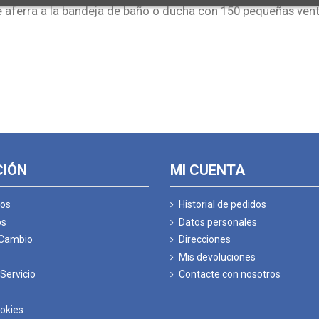
se aferra a la bandeja de baño o ducha con 150 pequeñas ven
CIÓN
MI CUENTA
os
Historial de pedidos
os
Datos personales
 Cambio
Direcciones
Mis devoluciones
Servicio
Contacte con nosotros
ookies