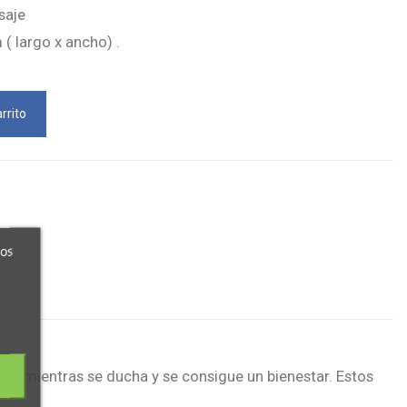
saje
( largo x ancho) .
rrito
ros
es mientras se ducha y se consigue un bienestar. Estos