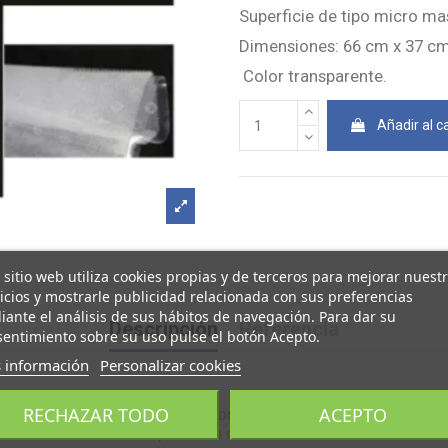
Superficie de tipo micro ma
Dimensiones: 66 cm x 37 cm 
Color transparente.
Añadir al ca
 sitio web utiliza cookies propias y de terceros para mejorar nuest
icios y mostrarle publicidad relacionada con sus preferencias
ante el análisis de sus hábitos de navegación. Para dar su
Descripción
Referencia
entimiento sobre su uso pulse el botón Acepto.
 información
Personalizar cookies
RECHAZAR TODO
ACEPTO
queños picos suaves , que son el efecto de masaje en los pi
por la formación de espuma en ducha .