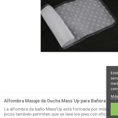
Este
serv
medi
cons
Más
Alfombra Masaje de Ducha Mass´Up para Bañera
La alfombra de baño Mass'Up está formada por miles de pe
picos también permiten que se lave los pies con eficacia 