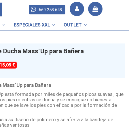
669 258 648
A
ESPECIALES XXL
OUTLET
e Ducha Mass´Up para Bañera
-15,05 €
a Mass´Up para Bañera
p está formada por miles de pequeños picos suaves , que
los pies mientras se ducha y se consigue un bienestar.
n que se lave los pies con eficacia por la formación de
s a su diseño de polímero y se aferra a la bandeja de
eñas ventosas.