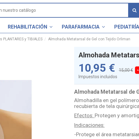
REHABILITACIÓN
PARAFARMACIA
PEDIATRÍ
es PLANTARES y TIBIALES
Almohada Metatarsal de Gel con Tejido Orliman
Almohada Metatarsa
10,95 €
15,00 €
Impuestos incluidos
Almohada Metatarsal de G
Almohadilla en gel polímero 
recubierta de tela quirúrgica
Efectos:
Protegen y amortig
Indicaciones:
-Protege el área metatarsian