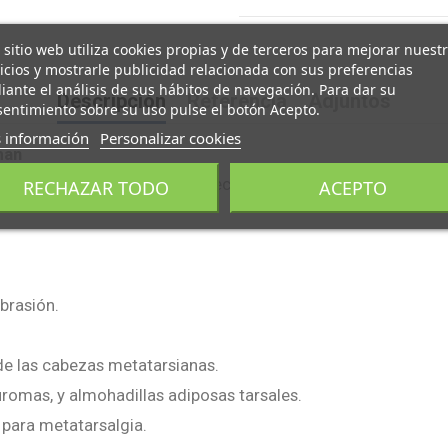
 sitio web utiliza cookies propias y de terceros para mejorar nuest
icios y mostrarle publicidad relacionada con sus preferencias
ante el análisis de sus hábitos de navegación. Para dar su
Descripción
Referencia
Adjuntos
entimiento sobre su uso pulse el botón Acepto.
 información
Personalizar cookies
man
illo de sujeción al dedo 2º, recubierta de tela quirúrgica elás
RECHAZAR TODO
ACEPTO
abrasión.
 de las cabezas metatarsianas.
uromas, y almohadillas adiposas tarsales.
para metatarsalgia.