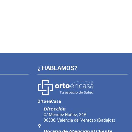
¿ HABLAMOS?
OrtoenCasa
𝘿𝙞𝙧𝙚𝙘𝙘𝙞𝙤́𝙣
C/ Méndez Núñez, 24A
06330, Valencia del Ventoso (Badajoz)
𝙃𝙤𝙧𝙖𝙧𝙞𝙤 𝙙𝙚 𝘼𝙩𝙚𝙣𝙘𝙞𝙤́𝙣 𝙖𝙡 𝘾𝙡𝙞𝙚𝙣𝙩𝙚