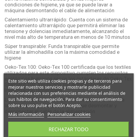
condiciones de higiene, ya que se puede lavar a
máquina desmontando el cable de alimentación
Calentamiento ultrarrápido: Cuenta con un sistema de
calentamiento ultrarrápido que permitirá eliminar las
tensione y dolencias inmediatamente, alcanzando el
nivel más alto de temperatura en menos de 10 minutos
Súper transpirable: Funda transpirable que permite
utilizar la almohadilla con la máxima comodidad e
higiene
Oeko-Tex 100: Oeko-Tex 100 certificada que los textiles
utilizados para este dispositivo cumplen los requisitos
ecológicos humanos según los estándares de Oeko-Tex
Este sitio web utiliza cookies propias y de terceros para
Standard 100. Verificado por el Instituto de
mejorar nuestros servicios y mostrarle publicidad
Investigación Hohenstein
relacionada con sus preferencias mediante el análisis de
sus hábitos de navegación. Para dar su consentimiento
Lavable a máquina: La superficie se puede lavar en la
sobre su uso pulse el botón Acepto.
lavadora a 30 grados, solo tiene que desmontar y
desconectar el cable de la alimentación
Más información
Personalizar cookies
RECHAZAR TODO