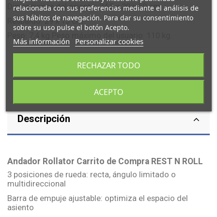
Dimensiones del asiento: 34,5 x 30 x 50 cm.
relacionada con sus preferencias mediante el análisis de
sus hábitos de navegación. Para dar su consentimiento
Respaldo: 29 x 15 cm.
sobre su uso pulse el botón Acepto.
Peso: 7,4 kg.Peso máximo del usuario: 110 kg.
Más información
Personalizar cookies
RECHAZAR TODO
ACEPTO
Descripción
Andador Rollator Carrito de Compra REST N ROLL
3 posiciones de rueda: recta, ángulo limitado o
multidireccional
Barra de empuje ajustable: optimiza el espacio del
asiento