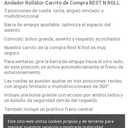
Andador Rollator Carrito de Compra REST N ROLL
3 posiciones de rueda: recta, ángulo limitado o
multidireccional
Barra de empuje ajustable: optimiza el espacio del
asiento
Cómodo: bolso grande, asiento y respaldo acolchados.
Nuestro carrito de la compra Rest N Roll es muy
seguro.
Para sentarse, gire la barra de empuje hacia el otro lado;
en esta posición, se activa automáticamente el freno de
estacionamiento.
Las ruedas se pueden ajustar en tres posiciones: rectas,
con ángulo limitado o multidireccionales de 360°.
Incluye una bolsa grande con acceso por ambos lados y
un bolsillo de seguridad detrás del respaldo.
También incluye un práctico freno central.
Dimensiones totales: 57,5 ​​x 62 x 1 (altura del
Este sitio web utiliza cookies propias y de terceros para
pasamanos ajustable de 87 a 97,5 cm en 6 posiciones).
mejorar nuestros servicios y mostrarle publicidad