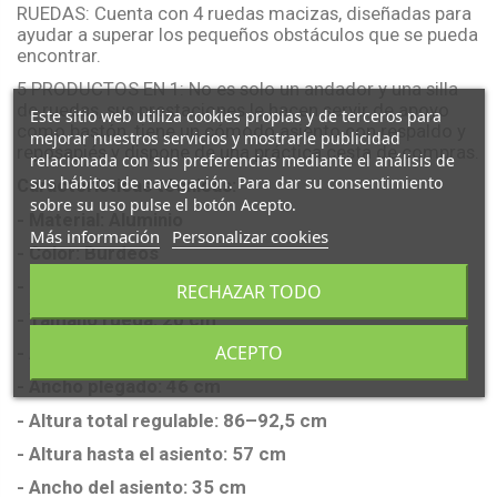
RUEDAS: Cuenta con 4 ruedas macizas, diseñadas para
ayudar a superar los pequeños obstáculos que se pueda
encontrar.
5 PRODUCTOS EN 1: No es solo un andador y una silla
de ruedas, sus prestaciones le hacen servir de apoyo
Este sitio web utiliza cookies propias y de terceros para
como bastón, tiene un cómodo asiento con respaldo y
mejorar nuestros servicios y mostrarle publicidad
reposapiés y dispone de una práctica cesta de compras.
relacionada con sus preferencias mediante el análisis de
sus hábitos de navegación. Para dar su consentimiento
Características técnicas:
sobre su uso pulse el botón Acepto.
- Material: Aluminio
Más información
Personalizar cookies
- Color: Burdeos
- Ruedas: Macizas
RECHAZAR TODO
- Tamaño rueda: 20 cm
ACEPTO
- Ancho total: 59 cm
- Ancho plegado: 46 cm
- Altura total regulable: 86–92,5 cm
- Altura hasta el asiento: 57 cm
- Ancho del asiento: 35 cm