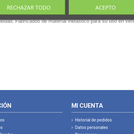
RECHAZAR TODO
ACEPTO
5 cm x 10
mts
.
lidad. Fabricados de material
inelástico
para su uso en
ven
CIÓN
MI CUENTA
os
Historial de pedidos
os
Datos personales