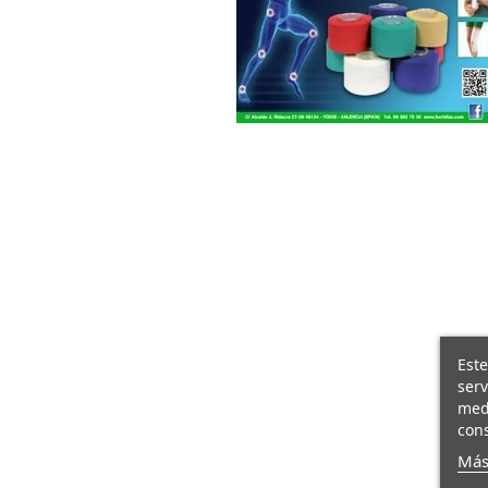
Este
serv
medi
cons
Más