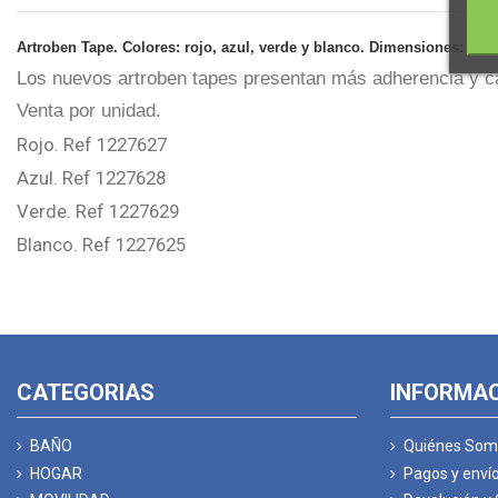
Artroben
Tape. Colores: rojo, azul, verde y blanco. Dimensiones: 3.7
Los nuevos
artroben
tapes presentan más adherencia y ca
Venta por unidad.
Rojo.
Ref
1227627
Azul.
Ref
1227628
Verde.
Ref
1227629
Blanco.
Ref
1227625
CATEGORIAS
INFORMA
BAÑO
Quiénes Som
HOGAR
Pagos y enví