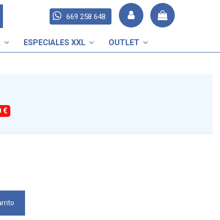
669 258 648
A
ESPECIALES XXL
OUTLET
0 €
rrito