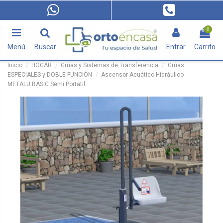
0
Menú
Buscar
Entrar
Carrito
Inicio
HOGAR
Grúas y Sistemas de Transferencia
Grúas
ESPECIALES y DOBLE FUNCIÓN
Ascensor Acuático Hidráulico
METALU BASIC Semi Portatil