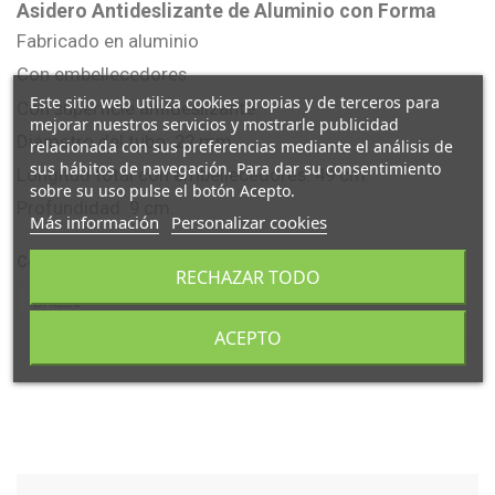
Asidero Antideslizante de Aluminio con Forma
Fabricado en aluminio
Con embellecedores.
Este sitio web utiliza cookies propias y de terceros para
Con superficie antideslizante.
mejorar nuestros servicios y mostrarle publicidad
Diámetro del tubo: 22 mm.
relacionada con sus preferencias mediante el análisis de
sus hábitos de navegación. Para dar su consentimiento
Longitud total con embellecedores: 49 cm.
sobre su uso pulse el botón Acepto.
Profundidad: 9 cm.
Más información
Personalizar cookies
Color
RECHAZAR TODO
ACEPTO