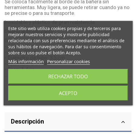
Se coloca fácilmente al borde de la bañera sin
herramientas. Muy ligera, se puede retirar cuando ya no
se precise o para su transporte.
Inoxidable y plástico de gran resistencia.
Este sitio web utiliza cookies propias y de terceros para
Diseño antideslizante.
mejorar nuestros servicios y mostrarle publicidad
Dimensiones:
relacionada con sus preferencias mediante el análisis de
- Altura: 41 cm.
sus hábitos de navegación. Para dar su consentimiento
- Ancho: 20 cm.
sobre su uso pulse el botón Acepto.
- Diámetro de tubo: 3.5 cm.
Más información
Personalizar cookies
- Ajustable: 8-17 cm.
- Peso: 1.4 kg.
RECHAZAR TODO
ACEPTO
Descripción