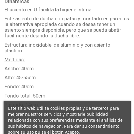
Dinámicas
El asiento en U facilita la higiene íntima.
Este asiento de ducha con patas y montado en pared es
la alternativa apropiada cuando se desea tener un
asiento siempre disponible, pero que se pueda abatir
fácilmente dejando la ducha libre.
Estructura inoxidable, de aluminio y con asiento
plástico.
Medidas:
Ancho: 40cm.
Alto: 45-55cm.
Fondo: 40cm.
Fondo total: 50cm.
Plegado: 14cm.
Este sitio web utiliza cookies propias y de terceros para
Peso máximo soportado: 130kg.
mejorar nuestros servicios y mostrarle publicidad
relacionada con sus preferencias mediante el análisis de
sus hábitos de navegación. Para dar su consentimiento
sobre su uso pulse el botón Acepto.