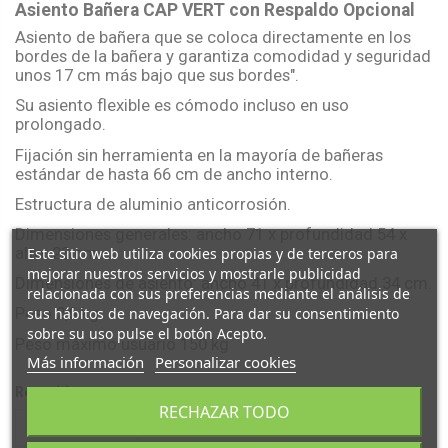
Asiento Bañera CAP VERT con Respaldo Opcional
Asiento de bañera que se coloca directamente en los
bordes de la bañera y garantiza comodidad y seguridad
unos 17 cm más bajo que sus bordes".
Su asiento flexible es cómodo incluso en uso
prolongado.
Fijación sin herramienta en la mayoría de bañeras
estándar de hasta 66 cm de ancho interno.
Estructura de aluminio anticorrosión.
Dimensiones generales: ancho 71 x profundidad 54 x
alto. 23 cm.
Este sitio web utiliza cookies propias y de terceros para
mejorar nuestros servicios y mostrarle publicidad
Dimensiones de asiento: ancho 41 x profundidad 34 cm.
relacionada con sus preferencias mediante el análisis de
Peso 2,6 kg.
sus hábitos de navegación. Para dar su consentimiento
sobre su uso pulse el botón Acepto.
Peso máximo usuario 150 kg
Más información
Personalizar cookies
Respaldo
RECHAZAR TODO