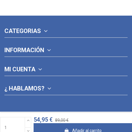
CATEGORIAS
INFORMACIÓN
MI CUENTA
¿ HABLAMOS?
54,95 €
89,00 €
Añadir al carrito
© 2026 · Diseñado con ♥ por Jose Pina y