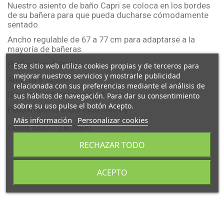
Nuestro asiento de baño Capri se coloca en los bordes
de su bañera para que pueda ducharse cómodamente
sentado.
Ancho regulable de 67 a 77 cm para adaptarse a la
mayoría de bañeras.
Profundidad: 30 cm
Este sitio web utiliza cookies propias y de terceros para
mejorar nuestros servicios y mostrarle publicidad
Alto: 18 o 32 cm
relacionada con sus preferencias mediante el análisis de
Dimensión de inmersión: 15 cm
sus hábitos de navegación. Para dar su consentimiento
sobre su uso pulse el botón Acepto.
Peso máximo soportado: 100 kg
Más información
Personalizar cookies
CUBRE ASIENTO BLANDO
RECHAZAR TODO
ACEPTO