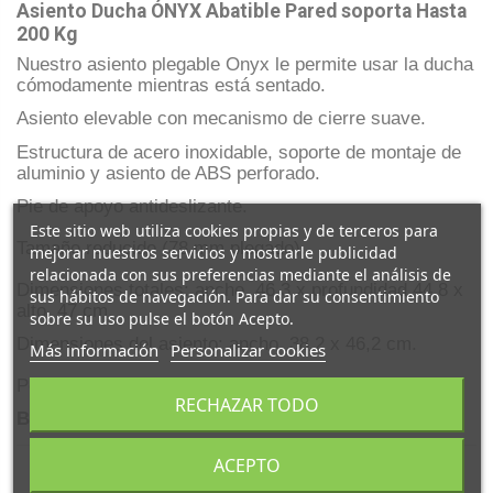
Asiento Ducha ÓNYX Abatible Pared soporta Hasta
200 Kg
Nuestro asiento plegable Onyx le permite usar la ducha
cómodamente mientras está sentado.
Asiento elevable con mecanismo de cierre suave.
Estructura de acero inoxidable, soporte de montaje de
aluminio y asiento de ABS perforado.
Pie de apoyo antideslizante.
Este sitio web utiliza cookies propias y de terceros para
Tamaño reducido (78 mm plegado).
mejorar nuestros servicios y mostrarle publicidad
relacionada con sus preferencias mediante el análisis de
Dimensiones totales: ancho. 46,3 x profundidad 44,8 x
sus hábitos de navegación. Para dar su consentimiento
alto. 47 cm.
sobre su uso pulse el botón Acepto.
Dimensiones del asiento: ancho. 38,2 x 46,2 cm.
Más información
Personalizar cookies
Peso máximo soportado 200 kg.
RECHAZAR TODO
Bajo Pedido
ACEPTO