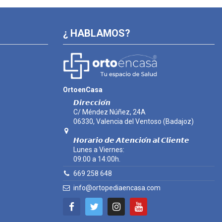
¿ HABLAMOS?
OrtoenCasa
𝘿𝙞𝙧𝙚𝙘𝙘𝙞𝙤́𝙣
C/ Méndez Núñez, 24A
06330, Valencia del Ventoso (Badajoz)
𝙃𝙤𝙧𝙖𝙧𝙞𝙤 𝙙𝙚 𝘼𝙩𝙚𝙣𝙘𝙞𝙤́𝙣 𝙖𝙡 𝘾𝙡𝙞𝙚𝙣𝙩𝙚
Lunes a Viernes:
09:00 a 14:00h.
669 258 648
info@ortopediaencasa.com