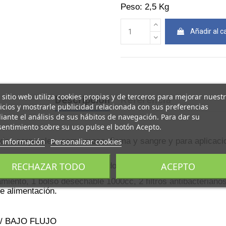
Peso: 2,5 Kg
Añadir al ca
 sitio web utiliza cookies propias y de terceros para mejorar nuest
Descripción
Referencia
icios y mostrarle publicidad relacionada con sus preferencias
ante el análisis de sus hábitos de navegación. Para dar su
entimiento sobre su uso pulse el botón Acepto.
 información
Personalizar cookies
fluidos corporales como moco, flema y sangre y para aplicac
RECHAZAR TODO
ACEPTO
o térmico y eléctrico de acuerdo con las normas de segurida
miento, 1 bolso desechable 1000cc, 2 filtros antibacterianos,
de alimentación.
O / BAJO FLUJO