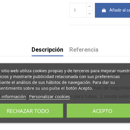
Añadir al ca
Descripción
Referencia
 sitio web utiliza cookies propias y de terceros para mejorar nuest
fluidos corporales como moco, flema y sangre y para aplicac
icios y mostrarle publicidad relacionada con sus preferencias
ante el análisis de sus hábitos de navegación. Para dar su
o térmico y eléctrico de acuerdo con las normas de segurida
entimiento sobre su uso pulse el botón Acepto.
 información
Personalizar cookies
filtro, 1 tubo de silicona, conexión para tubos, 1 sonda esté
RECHAZAR TODO
ACEPTO
O / BAJO FLUJO