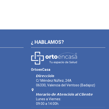
¿ HABLAMOS?
OrtoenCasa
𝘿𝙞𝙧𝙚𝙘𝙘𝙞𝙤́𝙣
C/ Méndez Núñez, 24A
06330, Valencia del Ventoso (Badajoz)
𝙃𝙤𝙧𝙖𝙧𝙞𝙤 𝙙𝙚 𝘼𝙩𝙚𝙣𝙘𝙞𝙤́𝙣 𝙖𝙡 𝘾𝙡𝙞𝙚𝙣𝙩𝙚
Lunes a Viernes:
09:00 a 14:00h.