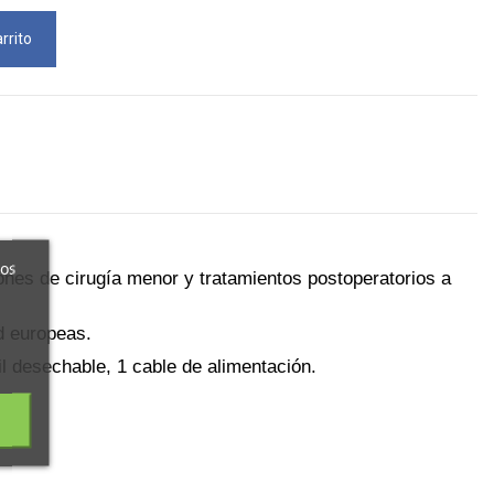
rrito
ros
iones de cirugía menor y tratamientos postoperatorios a
d europeas.
ril desechable, 1 cable de alimentación.