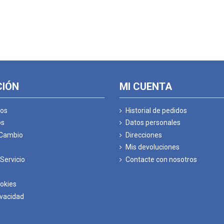
CIÓN
MI CUENTA
os
Historial de pedidos
os
Datos personales
 Cambio
Direcciones
Mis devoluciones
Servicio
Contacte con nosotros
ookies
ivacidad