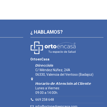
¿ HABLAMOS?
OrtoenCasa
𝘿𝙞𝙧𝙚𝙘𝙘𝙞𝙤́𝙣
C/ Méndez Núñez, 24A
06330, Valencia del Ventoso (Badajoz)
𝙃𝙤𝙧𝙖𝙧𝙞𝙤 𝙙𝙚 𝘼𝙩𝙚𝙣𝙘𝙞𝙤́𝙣 𝙖𝙡 𝘾𝙡𝙞𝙚𝙣𝙩𝙚
Lunes a Viernes:
09:00 a 14:00h.
669 258 648
info@ortopediaencasa.com