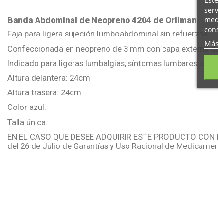
Este
serv
medi
Banda Abdominal de Neopreno 4204 de Orliman
cons
Faja para ligera sujeción lumboabdominal sin refuerzos.
Más
Confeccionada en neopreno de 3 mm con capa externa de nyl
Indicado para ligeras lumbalgias, síntomas lumbares o p
Altura delantera: 24cm.
Altura trasera: 24cm.
Color azul.
Talla única.
EN EL CASO QUE DESEE ADQUIRIR ESTE PRODUCTO CON 
del 26 de Julio de Garantías y Uso Racional de Medicamen