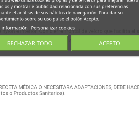
 sitio web utiliza cookies propias y de terceros para mejorar nuest
icios y mostrarle publicidad relacionada con sus preferencias
ante el análisis de sus hábitos de navegación. Para dar su
entimiento sobre su uso pulse el botón Acepto.
 información
Personalizar cookies
on e interior. Con cierre frontal de velcro que facilita el
ara personas que necesiten una suave contención con termo
RECHAZAR TODO
ACEPTO
RECETA MÉDICA O NECESITARA ADAPTACIONES, DEBE HACE
tos o Productos Sanitarios).