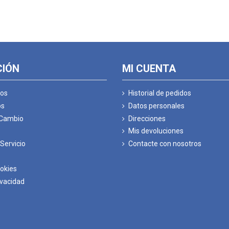
CIÓN
MI CUENTA
os
Historial de pedidos
os
Datos personales
 Cambio
Direcciones
Mis devoluciones
Servicio
Contacte con nosotros
ookies
ivacidad