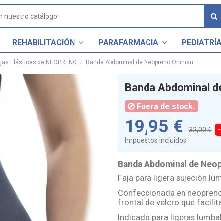
REHABILITACIÓN
PARAFARMACIA
PEDIATRÍ
ajas Elásticas de NEOPRENO
Banda Abdominal de Neopreno Orliman
Banda Abdominal d
Fuera de stock.
19,95 €
32,00 €
Impuestos incluidos
Banda Abdominal de Neop
Faja para ligera sujeción l
Confeccionada en neopreno 
frontal de velcro que facili
Indicado para ligeras lumba