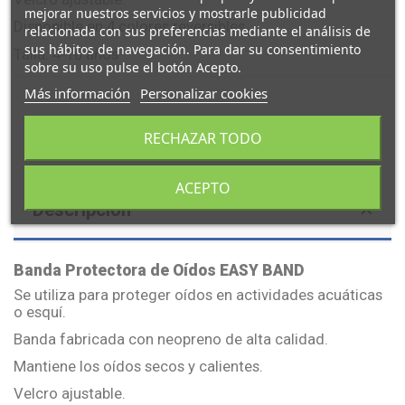
mejorar nuestros servicios y mostrarle publicidad
Disponible en 4 colores reversibles
relacionada con sus preferencias mediante el análisis de
sus hábitos de navegación. Para dar su consentimiento
Talla: 4-10 años
sobre su uso pulse el botón Acepto.
Más información
Personalizar cookies
RECHAZAR TODO
ACEPTO
Descripción
Banda Protectora de Oídos EASY BAND
Se utiliza para proteger oídos en actividades acuáticas
o esquí.
Banda fabricada con neopreno de alta calidad.
Mantiene los oídos secos y calientes.
Velcro ajustable.