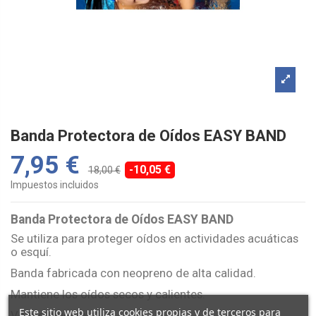
Banda Protectora de Oídos EASY BAND
7,95 €
-10,05 €
18,00 €
Impuestos incluidos
Banda Protectora de Oídos EASY BAND
Se utiliza para proteger oídos en actividades acuáticas
o esquí.
Banda fabricada con neopreno de alta calidad.
Mantiene los oídos secos y calientes.
Este sitio web utiliza cookies propias y de terceros para
Velcro ajustable.