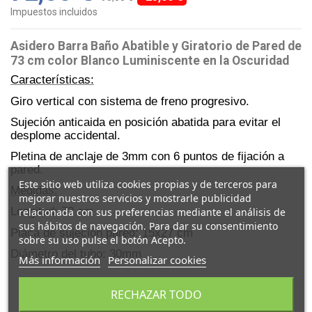
Impuestos incluidos
Asidero Barra Baño Abatible y Giratorio de Pared de
73 cm color Blanco Luminiscente en la Oscuridad
Características:
Giro vertical con sistema de freno progresivo.
Sujeción anticaida en posición abatida para evitar el
desplome accidental.
Pletina de anclaje de 3mm con 6 puntos de fijación a
pared.
Este sitio web utiliza cookies propias y de terceros para
Medidas:
mejorar nuestros servicios y mostrarle publicidad
Longitud: 73 cm
relacionada con sus preferencias mediante el análisis de
sus hábitos de navegación. Para dar su consentimiento
Placa de sujeción pared: 15x27 cm
sobre su uso pulse el botón Acepto.
Diámetro del tubo: 30mm
Más información
Personalizar cookies
RECHAZAR TODO