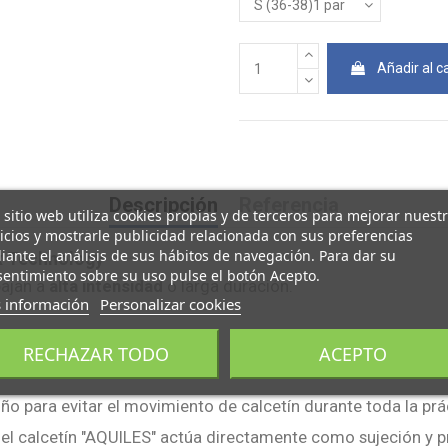
Añadir al ca
Descripción
Referencia
 sitio web utiliza cookies propias y de terceros para mejorar nuest
icios y mostrarle publicidad relacionada con sus preferencias
ante el análisis de sus hábitos de navegación. Para dar su
 Technology
entimiento sobre su uso pulse el botón Acepto.
bajan a
alta intensidad
o larga duración.
 información
Personalizar cookies
RECHAZAR TODO
ACEPTO
ño para evitar el movimiento de calcetín durante toda la prá
s, el calcetín "AQUILES" actúa directamente como sujeción y 