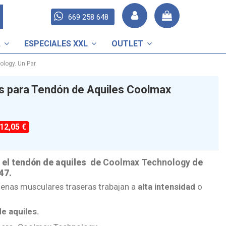
669 258 648
A
ESPECIALES XXL
OUTLET
logy. Un Par.
s para Tendón de Aquiles Coolmax
-12,05 €
 el tendón de aquiles de
Coolmax Technology
de
47.
denas musculares traseras trabajan a
alta intensidad
o
e aquiles.