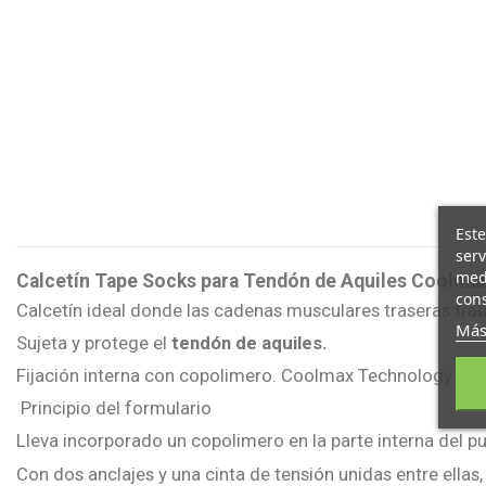
Este
serv
medi
Calcetín Tape Socks para Tendón de Aquiles
Coolmax
cons
Calcetín ideal donde las cadenas musculares traseras tra
Más
Sujeta y protege el
tendón de aquiles.
Fijación interna con copolimero. Coolmax Technology
Principio del formulario
Lleva incorporado un copolimero en la parte interna del pu
Con dos anclajes y una cinta de tensión unidas entre ella