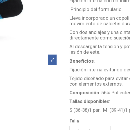
Fijación interna con copol
Principio del formulario
Lleva incorporado un copolim
movimiento de calcetín dura
Con dos anclajes y una cinta
directamente como sujeción
Al descargar la tensión y po
lesión de este.
Beneficios
:
Fijación interna evitando d
Tejido diseñado para evitar
con elementos externos.
Composición
: 56% Polieste
Tallas disponible
s:
S (36-38)1 par. M (39-41)1 p
Talla