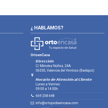
¿ HABLAMOS?
OrtoenCasa
𝘿𝙞𝙧𝙚𝙘𝙘𝙞𝙤́𝙣
C/ Méndez Núñez, 24A
06330, Valencia del Ventoso (Badajoz)
𝙃𝙤𝙧𝙖𝙧𝙞𝙤 𝙙𝙚 𝘼𝙩𝙚𝙣𝙘𝙞𝙤́𝙣 𝙖𝙡 𝘾𝙡𝙞𝙚𝙣𝙩𝙚
Lunes a Viernes:
09:00 a 14:00h.
669 258 648
info@ortopediaencasa.com