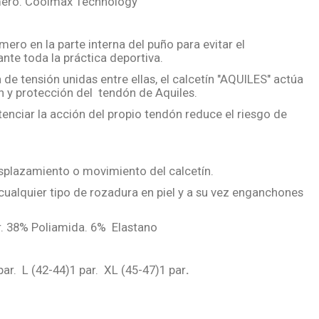
imero. Coolmax Technology
ero en la parte interna del puño para evitar el
nte toda la práctica deportiva.
 de tensión unidas entre ellas, el calcetín "AQUILES" actúa
 y protección del tendón de Aquiles.
tenciar la acción del propio tendón reduce el riesgo de
esplazamiento o movimiento del calcetín.
 cualquier tipo de rozadura en piel y a su vez enganchones
r. 38% Poliamida. 6% Elastano
ar. L (42-44)1 par. XL (45-47)1 par
.