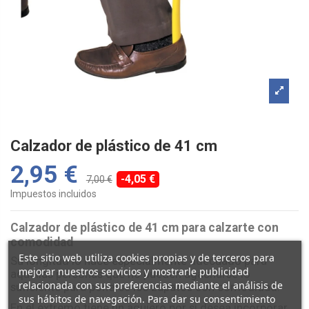
Calzador de plástico de 41 cm
2,95 €
-4,05 €
7,00 €
Impuestos incluidos
Calzador de plástico de 41 cm para calzarte con
comodidad
Este sitio web utiliza cookies propias y de terceros para
Su longitud lo hace especialmente adecuado para
mejorar nuestros servicios y mostrarle publicidad
aquellas personas que no pueden agacharse lo
relacionada con sus preferencias mediante el análisis de
suficiente para ponerse los zapatos con comodidad.
sus hábitos de navegación. Para dar su consentimiento
En el extremo tiene un agujero por si desea incorporar