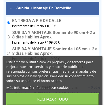
-
Subida + Montaje En Domicilio
ENTREGA A PIE DE CALLE
Incremento de Precio +
0,00 €
SUBIDA Y MONTAJE Somier de 90 cm + 2 a
8 días Hábiles Aprox.
Incremento de Precio +
109,00 €
SUBIDA Y MONTAJE Somier de 105 cm + 2 a
8 días Hábiles Aprox.
Incremento de Precio +
119,00 €
Este sitio web utiliza cookies propias y de terceros para
mejorar nuestros servicios y mostrarle publicidad
relacionada con sus preferencias mediante el análisis de
Revisa tu configuración
sus hábitos de navegación. Para dar su consentimiento
sobre su uso pulse el botón Acepto.
Más información
Personalizar cookies
1 x Unidad de : SIN Colchón Opcional:
+ 0,00 €
1 x Unidad de : ENTREGA A PIE DE CALLE:
+ 0,00 €
RECHAZAR TODO
1 x Unidad de : Cama Articulada Eléctrica
+ 1.179,00 €
Teide de Cota Cero con Trend y Antitrend: