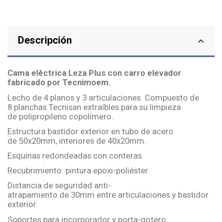
Descripción
Cama eléctrica
Leza
Plus con carro elevador
fabricado por
Tecnimoem
.
Lecho de 4 planos y 3 articulaciones. Compuesto de
8
planchas
Tecnisan
extraíbles
para su limpieza
de
polipropileno
copolímero
.
Estructura bastidor exterior en tubo de acero
de
50x20mm
, interiores de
40x20mm
.
Esquinas redondeadas con conteras.
Recubrimiento
: pintura
epoxi-poliéster
Distancia de seguridad
anti-
atrapamiento
de
30mm
entre articulaciones y bastidor
exterior.
Soportes para
incorporador
y porta-gotero.