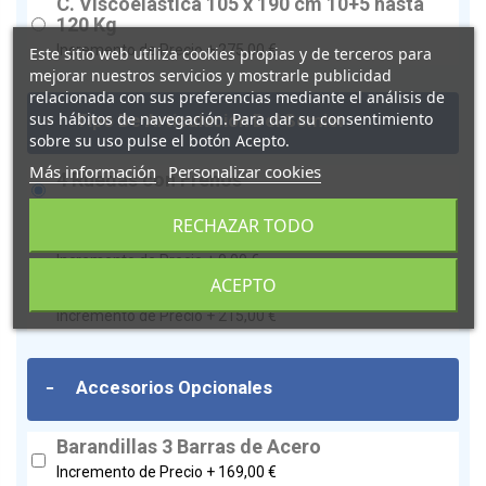
C. Viscoelástica 105 x 190 cm 10+5 hasta
120 Kg
Incremento de Precio +
275,00 €
Este sitio web utiliza cookies propias y de terceros para
mejorar nuestros servicios y mostrarle publicidad
relacionada con sus preferencias mediante el análisis de
-
sus hábitos de navegación. Para dar su consentimiento
Tipo De Articulación Del Somier
sobre su uso pulse el botón Acepto.
Más información
Personalizar cookies
4 Ruedas con Frenos
Incremento de Precio +
0,00 €
RECHAZAR TODO
SIN Ruedas Con Patas 16 cm
Incremento de Precio +
0,00 €
ACEPTO
Freno Centralizados en 4 Ruedas
Incremento de Precio +
215,00 €
-
Accesorios Opcionales
Barandillas 3 Barras de Acero
Incremento de Precio +
169,00 €