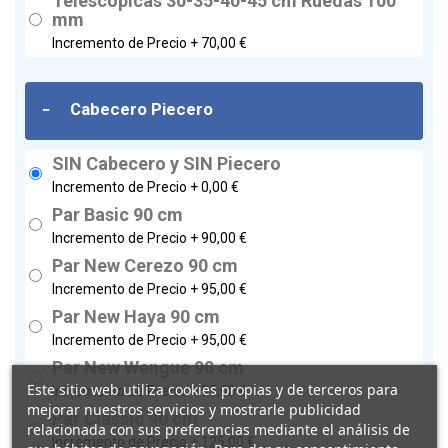
Telescópicas 30-35-40-45 cm Ruedas 100
mm
Incremento de Precio +
70,00 €
-
Cabecero Piecero
SIN Cabecero y SIN Piecero
Incremento de Precio +
0,00 €
Par Basic 90 cm
Incremento de Precio +
90,00 €
Par New Cerezo 90 cm
Incremento de Precio +
95,00 €
Par New Haya 90 cm
Incremento de Precio +
95,00 €
Par New Wengue 90 cm
Este sitio web utiliza cookies propias y de terceros para
Incremento de Precio +
95,00 €
mejorar nuestros servicios y mostrarle publicidad
Par Classic 90 cm
relacionada con sus preferencias mediante el análisis de
Incremento de Precio +
125,00 €