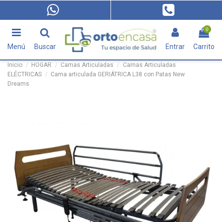
0
Menú
Buscar
Entrar
Carrito
Inicio
HOGAR
Camas Articuladas
Camas Articuladas
ELÉCTRICAS
Cama articulada GERIÁTRICA L38 con Patas New
Dreams