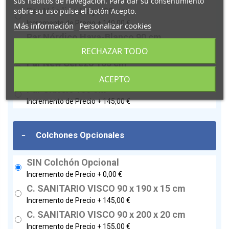
sus hábitos de navegación. Para dar su consentimiento
Par Nórdico Haya 90 cm
sobre su uso pulse el botón Acepto.
Incremento de Precio +
140,00 €
Más información
Personalizar cookies
Par Nórdico Haya-Blanco 90 cm
Incremento de Precio +
140,00 €
RECHAZAR TODO
Par New Cerezo 105 cm
Incremento de Precio +
110,00 €
ACEPTO
Par Classic 105 cm
Incremento de Precio +
145,00 €
-
Colchones Opcionales
SIN Colchón Opcional
Incremento de Precio +
0,00 €
C. SANITARIO VISCO 90 x 190 x 15 cm
Incremento de Precio +
145,00 €
C. SANITARIO VISCO 90 x 200 x 20 cm
Incremento de Precio +
155,00 €