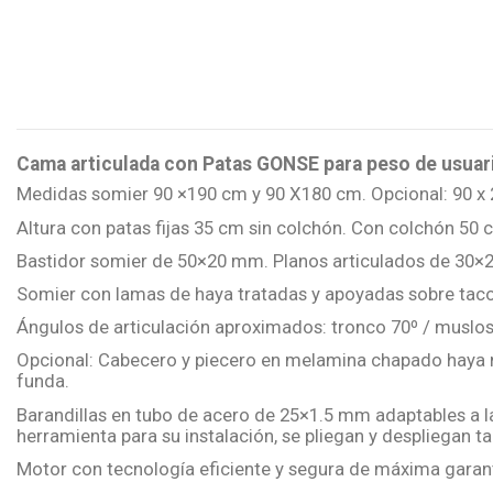
Cama articulada con Patas GONSE para peso de usuar
Medidas somier 90 ×190 cm y 90 X180 cm. Opcional: 90 x 
Altura con patas fijas 35 cm sin colchón. Con colchón 50 
Bastidor somier de 50×20 mm. Planos articulados de 30×
Somier con lamas de haya tratadas y apoyadas sobre tacos
Ángulos de articulación aproximados: tronco 70º / muslos 
Opcional: Cabecero y piecero en melamina chapado haya na
funda.
Barandillas en tubo de acero de 25×1.5 mm adaptables a l
herramienta para su instalación, se pliegan y despliegan 
Motor con tecnología eficiente y segura de máxima garant