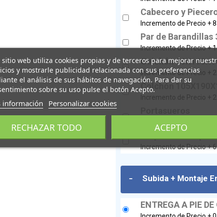
Cabecero y Piecer
Incremento de Precio +
8
Par de Barandillas 
Incremento de Precio +
1
 sitio web utiliza cookies propias y de terceros para mejorar nuest
Colchón 90X190X15
icios y mostrarle publicidad relacionada con sus preferencias
Incremento de Precio +
2
ante el análisis de sus hábitos de navegación. Para dar su
Colchón 105X190X1
entimiento sobre su uso pulse el botón Acepto.
Incremento de Precio +
2
 información
Personalizar cookies
Portasueros
Incremento de Precio +
4
RECHAZAR TODO
ACEPTO
Trapecio Incorpor
Incremento de Precio +
6
-
Subida + Montaje En
ENTREGA A PIE DE
Incremento de Precio +
0