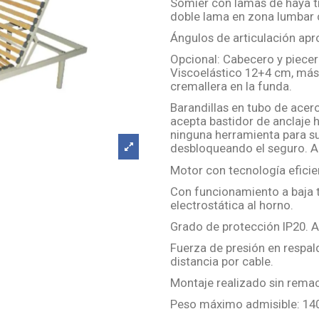
Somier con lamas de haya tr
doble lama en zona lumbar 
Ángulos de articulación apr
Opcional: Cabecero y piece
Viscoelástico 12+4 cm, más 
cremallera en la funda.
Barandillas en tubo de acer
acepta bastidor de anclaje 
ninguna herramienta para su 
desbloqueando el seguro. A
Motor con tecnología eficie
Con funcionamiento a baja t
electrostática al horno.
Grado de protección IP20. An
Fuerza de presión en respal
distancia por cable.
Montaje realizado sin remach
Peso máximo admisible: 140