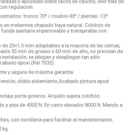
atadas y apoyadas sobre tacos de caucho, seis filas de
con regulación.
oximados: tronco 70º / muslos 43º / piernas -12º
ro en melamina chapado haya natural. Colchón de
funda sanitaria impermeable y transpirable con
o de 25×1.5 mm adaptables a la mayoría de las camas,
hasta 35 mm de grueso x 60 mm de alto, no precisan de
instalación, se pliegan y despliegan tan sólo
cabado epoxi (Ral 7032).
nte y segura de máxima garantía.
ensión, doble aislamiento.Acabado pintura epoxi
claje porta goteros. Arquillo sujeta colchón.
do y pies de 4000 N. En carro elevador 8000 N. Mando a
es, con tornillería para facilitar el mantenimiento.
 kg.