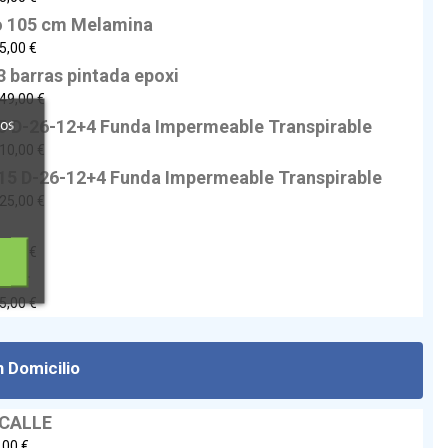
o 105 cm Melamina
5,00 €
3 barras pintada epoxi
49,00 €
ros
 D-26-12+4 Funda Impermeable Transpirable
10,00 €
5 D-26-12+4 Funda Impermeable Transpirable
25,00 €
5,00 €
ador
5,00 €
 Domicilio
 CALLE
,00 €