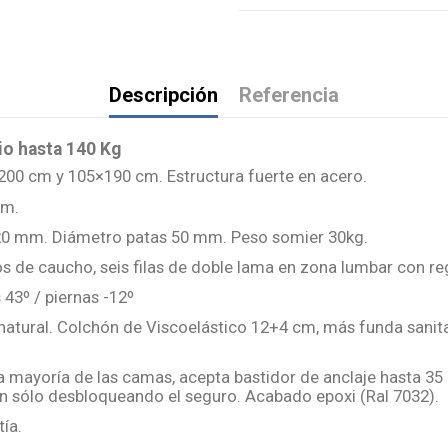
Descripción
Referencia
io hasta 140 Kg
200 cm y 105×190 cm. Estructura fuerte en acero.
cm.
20 mm. Diámetro patas 50 mm. Peso somier 30kg.
 de caucho, seis filas de doble lama en zona lumbar con re
43º / piernas -12º
tural. Colchón de Viscoelástico 12+4 cm, más funda sanitar
a mayoría de las camas, acepta bastidor de anclaje hasta 3
tan sólo desbloqueando el seguro. Acabado epoxi (Ral 7032).
ía.