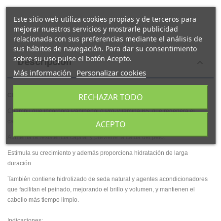
Este sitio web utiliza cookies propias y de terceros para
mejorar nuestros servicios y mostrarle publicidad
relacionada con sus preferencias mediante el análisis de
sus hábitos de navegación. Para dar su consentimiento
sobre su uso pulse el botón Acepto.
Descripción
Más información
Personalizar cookies
Champú
Revitalizante
de 500
ml
de
Interapothek
.
RECHAZAR TODO
Champú que incorpora
Panthenol
o Pro-Vitamina
B5
, que
regenera
el
cabello, especialmente el dañado y con tendencia a la caída.
ACEPTO
Aumenta la resistencia capilar y previene la caída del pelo.
Estimula su crecimiento y además proporciona hidratación de larga
duración.
También contiene
hidrolizado
de seda natural y agentes acondicionadores
que facilitan el peinado, mejorando el brillo y volumen, y mantienen el
cabello más tiempo limpio.
Indicaciones: