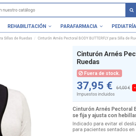
REHABILITACIÓN
PARAFARMACIA
PEDIATRÍ
a Sillas de Ruedas
Cinturón Arnés Pectoral BODY BUTTERFLY para Silla de R
Cinturón Arnés Pec
Ruedas
Fuera de stock.
37,95 €
64,00 €
Impuestos incluidos
Cinturón Arnés Pectoral 
se fija y ajusta con hebilla
Indicado para evitar el desl
para pacientes sentados en 