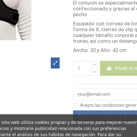
El cinturón es especialment
confeccionado y gracias al
pecho.
Equipado con correas de lo
forma de X, cierres de clip
cualquier tamaño corporal e
tronas, así como un deseng
Ancho: 32 y Alto: 42 cm
Añadir al ca
Acepto las condiciones general
 sitio web utiliza cookies propias y de terceros para mejorar nuest
icios y mostrarle publicidad relacionada con sus preferencias
ante el análisis de sus hábitos de navegación. Para dar su