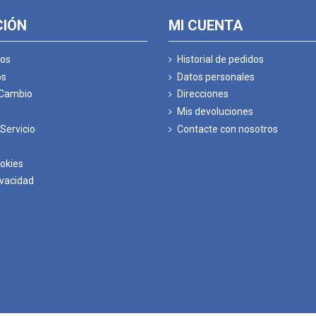
CIÓN
MI CUENTA
os
Historial de pedidos
os
Datos personales
 Cambio
Direcciones
Mis devoluciones
Servicio
Contacte con nosotros
ookies
ivacidad