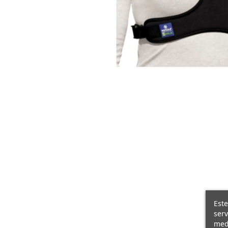
Este
serv
medi