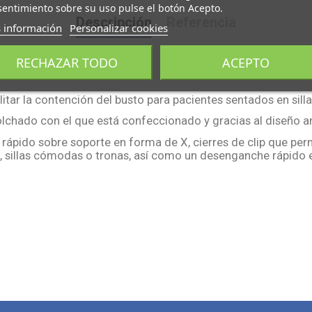
entimiento sobre su uso pulse el botón Acepto.
Descripción
Referencia
 información
Personalizar cookies
 RUEDAS
RECHAZAR TODO
ACEPTO
ilitar la contención del busto para pacientes sentados en sil
olchado con el que está confeccionado y gracias al diseño
rápido sobre soporte en forma de X, cierres de clip que per
s, sillas cómodas o tronas, así como un desenganche rápido