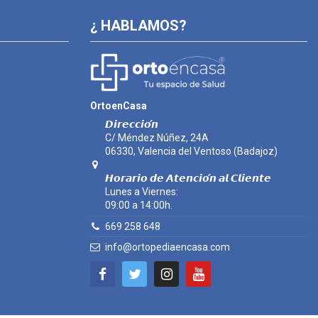
¿ HABLAMOS?
OrtoenCasa
𝘿𝙞𝙧𝙚𝙘𝙘𝙞𝙤́𝙣
C/ Méndez Núñez, 24A
06330, Valencia del Ventoso (Badajoz)
𝙃𝙤𝙧𝙖𝙧𝙞𝙤 𝙙𝙚 𝘼𝙩𝙚𝙣𝙘𝙞𝙤́𝙣 𝙖𝙡 𝘾𝙡𝙞𝙚𝙣𝙩𝙚
Lunes a Viernes:
09:00 a 14:00h.
669 258 648
info@ortopediaencasa.com