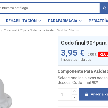
REHABILITACIÓN
PARAFARMACIA
PEDIATRÍ
Codo final 90º para Sistema de Asidero Modular Atlantis
Codo final 90º para
3,95 €
-2,0
6,00 €
Impuestos incluidos
Componente Para Asidero
Selecciona las piezas necesa
desees. Codo final 90º
Añadir al ca