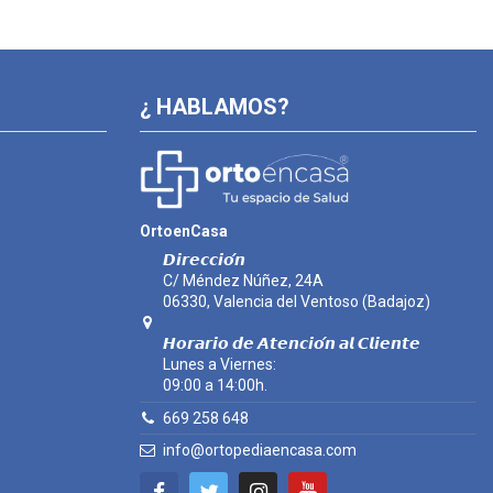
¿ HABLAMOS?
OrtoenCasa
𝘿𝙞𝙧𝙚𝙘𝙘𝙞𝙤́𝙣
C/ Méndez Núñez, 24A
06330, Valencia del Ventoso (Badajoz)
𝙃𝙤𝙧𝙖𝙧𝙞𝙤 𝙙𝙚 𝘼𝙩𝙚𝙣𝙘𝙞𝙤́𝙣 𝙖𝙡 𝘾𝙡𝙞𝙚𝙣𝙩𝙚
Lunes a Viernes:
09:00 a 14:00h.
669 258 648
info@ortopediaencasa.com