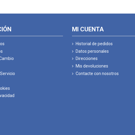
CIÓN
MI CUENTA
os
Historial de pedidos
os
Datos personales
 Cambio
Direcciones
Mis devoluciones
Servicio
Contacte con nosotros
ookies
ivacidad