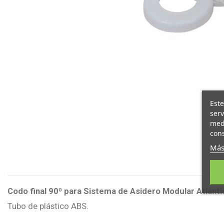
Este
serv
medi
cons
Más
Codo final 90º para Sistema de Asidero Modular Atlanti
Tubo de plástico ABS.