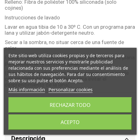
Relleno: Fibra de poliéster 100% siliconada (solo
cojines)
Instrucciones de lavado
Lavar en agua tibia de 10 a 30º C. Con un programa para
lana y utilizar jabón-detergente neutro.
Secar a la sombra, no situar cerca de una fuente de
calor.
Este sitio web utiliza cookies propias y de terceros para
Estirar o golpear suavemente sobre una superficie plana
mejorar nuestros servicios y mostrarle publicidad
para recuperar la forma original.
relacionada con sus preferencias mediante el análisis de
(Si se observan grumos en la lana, peinar suavemente
sus hábitos de navegación. Para dar su consentimiento
con un peine de dientes claros para evitar el
sobre su uso pulse el botón Acepto.
desprendimiento de la lana)..
Más información
Personalizar cookies
RECHAZAR TODO
ACEPTO
Descripción