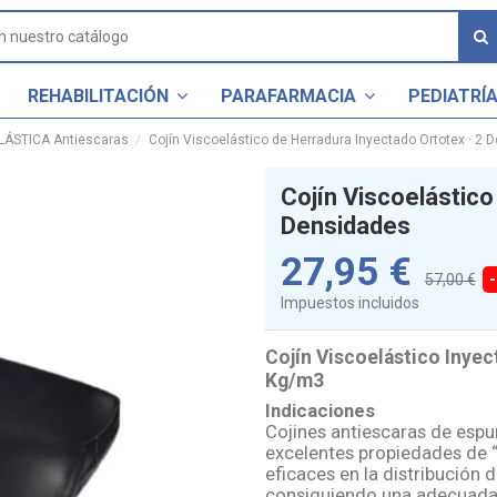
REHABILITACIÓN
PARAFARMACIA
PEDIATRÍ
LÁSTICA Antiescaras
Cojín Viscoelástico de Herradura Inyectado Ortotex · 2 
Cojín Viscoelástico
Densidades
27,95 €
57,00 €
Impuestos incluidos
Cojín Viscoelástico Inyec
Kg/m3
Indicaciones
Cojines antiescaras de espu
excelentes propiedades de 
eficaces en la distribución 
consiguiendo una adecuada e