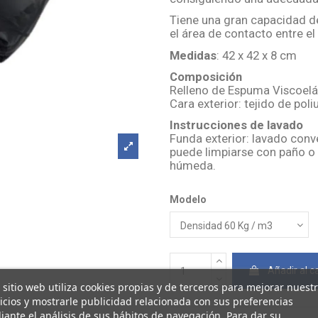
Tiene una gran capacidad de
el área de contacto entre el
Medidas
: 42 x 42 x 8 cm
Composición
Relleno de Espuma Viscoelá
Cara exterior: tejido de poli
Instrucciones de lavado
Funda exterior: lavado conve
puede limpiarse con paño o
húmeda.
Modelo
Añadir al ca
 sitio web utiliza cookies propias y de terceros para mejorar nuest
icios y mostrarle publicidad relacionada con sus preferencias
ante el análisis de sus hábitos de navegación. Para dar su