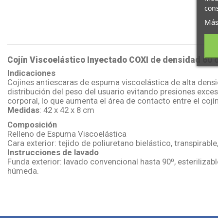
cons
Más
Cojín Viscoelástico Inyectado COXI de densidad 60 
Indicaciones
Cojines antiescaras de espuma viscoelástica de alta den
distribución del peso del usuario evitando presiones exce
corporal, lo que aumenta el área de contacto entre el cojí
Medidas
:
42 x 42 x 8 cm
Composición
Relleno de Espuma Viscoelástica
Cara exterior: tejido de poliuretano bielástico, transpirabl
Instrucciones de lavado
Funda exterior: lavado convencional hasta 90º, esteriliza
húmeda.