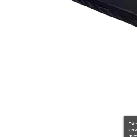
Este
serv
medi