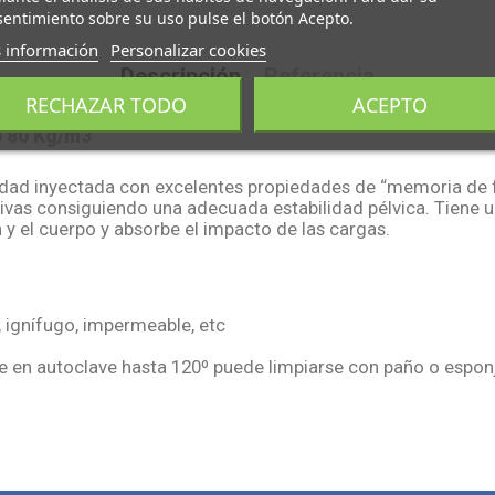
entimiento sobre su uso pulse el botón Acepto.
 información
Personalizar cookies
Descripción
Referencia
RECHAZAR TODO
ACEPTO
o 80 Kg/m3
sidad inyectada con excelentes propiedades de “memoria de 
sivas consiguiendo una adecuada estabilidad pélvica. Tiene 
n y el cuerpo y absorbe el impacto de las cargas.
e, ignífugo, impermeable, etc
ble en autoclave hasta 120º puede limpiarse con paño o espon