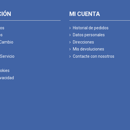
CIÓN
MI CUENTA
os
Historial de pedidos
os
Datos personales
 Cambio
Direcciones
Mis devoluciones
Servicio
Contacte con nosotros
ookies
ivacidad