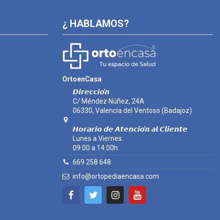
¿ HABLAMOS?
OrtoenCasa
𝘿𝙞𝙧𝙚𝙘𝙘𝙞𝙤́𝙣
C/ Méndez Núñez, 24A
06330, Valencia del Ventoso (Badajoz)
𝙃𝙤𝙧𝙖𝙧𝙞𝙤 𝙙𝙚 𝘼𝙩𝙚𝙣𝙘𝙞𝙤́𝙣 𝙖𝙡 𝘾𝙡𝙞𝙚𝙣𝙩𝙚
Lunes a Viernes:
09:00 a 14:00h.
669 258 648
info@ortopediaencasa.com