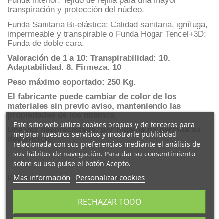
Funda interior: Tejido de rejilla para una mayor
transpiración y protección del núcleo.
Funda Sanitaria Bi-elástica: Calidad sanitaria, ignífuga,
impermeable y transpirable o Funda Hogar Tencel+3D:
Funda de doble cara.
Valoración de 1 a 10:
Transpirabilidad: 10.
Adaptabilidad: 8.
Firmeza: 10
Peso máximo soportado: 250 Kg.
El fabricante puede cambiar de color de los
materiales sin previo aviso, manteniendo las
propiedades de los mismos.
Este sitio web utiliza cookies propias y de terceros para
Una vez desprecintado, por higiene no permite su
mejorar nuestros servicios y mostrarle publicidad
devolución.
relacionada con sus preferencias mediante el análisis de
sus hábitos de navegación. Para dar su consentimiento
.
sobre su uso pulse el botón Acepto.
Más información
Personalizar cookies
Dimensiones
Funda
RECHAZAR TODO