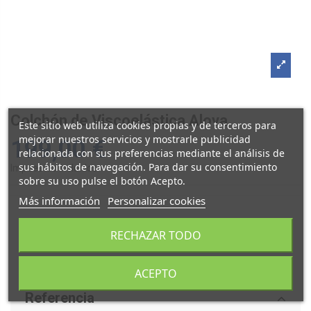
Colchón de Viscoelástica Alova
Este sitio web utiliza cookies propias y de terceros para
mejorar nuestros servicios y mostrarle publicidad
199,00 €
relacionada con sus preferencias mediante el análisis de
sus hábitos de navegación. Para dar su consentimiento
Impuestos incluidos
sobre su uso pulse el botón Acepto.
Más información
Personalizar cookies
RECHAZAR TODO
ACEPTO
Referencia