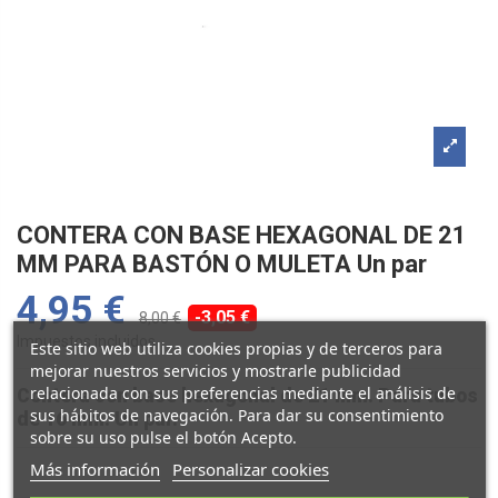
CONTERA CON BASE HEXAGONAL DE 21
MM PARA BASTÓN O MULETA Un par
4,95 €
-3,05 €
8,00 €
Impuestos incluidos
Este sitio web utiliza cookies propias y de terceros para
mejorar nuestros servicios y mostrarle publicidad
relacionada con sus preferencias mediante el análisis de
Contera con base hexagonal de 21 mm. Para tubos
sus hábitos de navegación. Para dar su consentimiento
de 16 mm. Un par.
sobre su uso pulse el botón Acepto.
Más información
Personalizar cookies