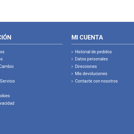
CIÓN
MI CUENTA
os
Historial de pedidos
os
Datos personales
 Cambio
Direcciones
Mis devoluciones
Servicio
Contacte con nosotros
ookies
ivacidad