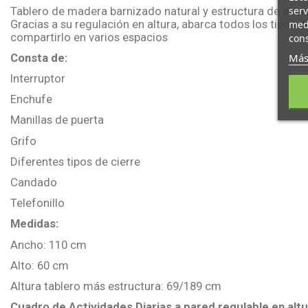
serv
Tablero de madera barnizado natural y estructura de acer
Gracias a su regulación en altura, abarca todos los tipos 
medi
compartirlo en varios espacios
cons
Más
Consta de:
Interruptor
Enchufe
Manillas de puerta
Grifo
Diferentes tipos de cierre
Candado
Telefonillo
Medidas:
Ancho: 110 cm
Alto: 60 cm
Altura tablero más estructura: 69/189 cm
Cuadro de Actividades Diarias a pared regulable en alt