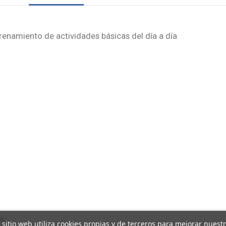
renamiento de actividades básicas del día a día
a.
 sitio web utiliza cookies propias y de terceros para mejorar nuest