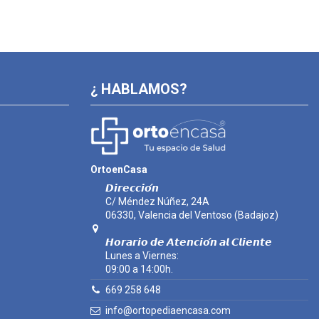
¿ HABLAMOS?
OrtoenCasa
𝘿𝙞𝙧𝙚𝙘𝙘𝙞𝙤́𝙣
C/ Méndez Núñez, 24A
06330, Valencia del Ventoso (Badajoz)
𝙃𝙤𝙧𝙖𝙧𝙞𝙤 𝙙𝙚 𝘼𝙩𝙚𝙣𝙘𝙞𝙤́𝙣 𝙖𝙡 𝘾𝙡𝙞𝙚𝙣𝙩𝙚
Lunes a Viernes:
09:00 a 14:00h.
669 258 648
info@ortopediaencasa.com