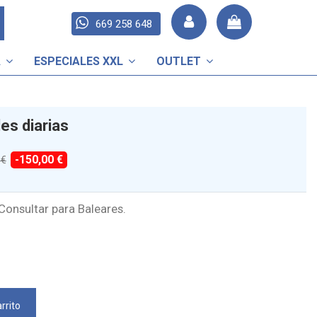
669 258 648
A
ESPECIALES XXL
OUTLET
es diarias
-150,00 €
 €
Consultar para Baleares.
rrito