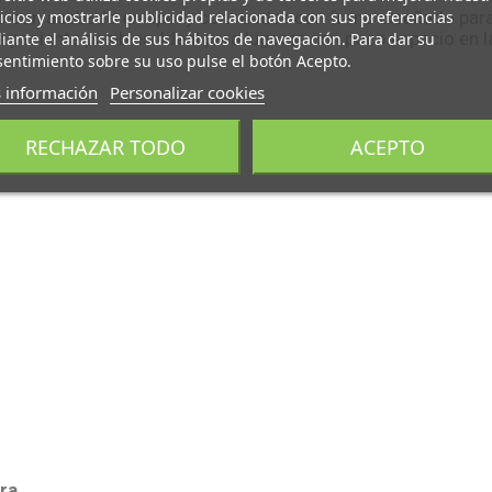
icios y mostrarle publicidad relacionada con sus preferencias
o con acabado en epoxy con ruedas con freno diseñado para e
de paciente posibles. Ideal para lugares con poco espacio en 
ante el análisis de sus hábitos de navegación. Para dar su
entimiento sobre su uso pulse el botón Acepto.
 información
Personalizar cookies
RECHAZAR TODO
ACEPTO
ura