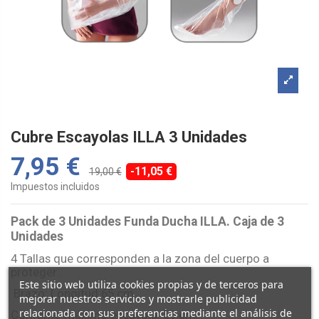
Cubre Escayolas ILLA 3 Unidades
7,95 €
-11,05 €
19,00 €
Impuestos incluidos
Pack de 3 Unidades Funda Ducha ILLA. Caja de 3
Unidades
4 Tallas que corresponden a la zona del cuerpo a
proteger .
Este sitio web utiliza cookies propias y de terceros para
Brazo: Longitud 65 cm.
mejorar nuestros servicios y mostrarle publicidad
relacionada con sus preferencias mediante el análisis de
Contorno máximo escayola: 59 cm.