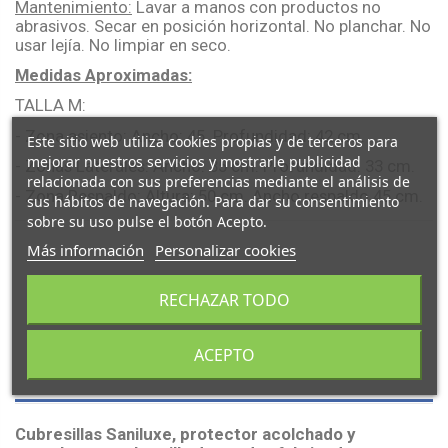
Mantenimiento:
Lavar a manos con productos no
abrasivos. Secar en posición horizontal. No planchar. No
usar lejía. No limpiar en seco.
Medidas Aproximadas:
TALLA M:
- Zona asiento: Ancho: 45. Profundidad: 42 cm.
Este sitio web utiliza cookies propias y de terceros para
mejorar nuestros servicios y mostrarle publicidad
- Zonas Laterales: Ancho: 35 cm. Profundidad: 33 cm.
relacionada con sus preferencias mediante el análisis de
- Zona Respaldo: Altura: 50 cm. Ancho respaldo 45 cm.
sus hábitos de navegación. Para dar su consentimiento
sobre su uso pulse el botón Acepto.
Más información
Personalizar cookies
RECHAZAR TODO
ACEPTO
Descripción
Cubresillas
Saniluxe
, protector acolchado y