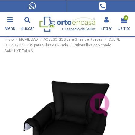
0
Menú
Buscar
Entrar
Carrito
Inicio
MOVILIDAD
ACCESORIOS para Sillas de Ruedas
CUBRE
SILLAS y BOLSOS para Sillas de Rueda
Cubresillas Acolchado
SANILUXE Talla M