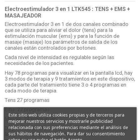
Electroestimulador 3 en 1 LTK545 : TENS + EMS +
MASAJEADOR
Electroestimulador 3 en 1 de dos canales combinado
que se utiliza para aliviar el dolor (tens) para la
estimulación muscular (ems) y para la función de
masaje (masaje) los parámetros de salida de los
canales están controlados por botones.
Cada nivel de intensidad es regulable según las
necesidades de los pacientes.
Hay 78 programas para visualizar en la pantalla lcd, hay
3 modos de terapia y 9 tratamientos en este dispositivo,
cada parte del tratamiento tiene 3 o 4 programas en
cada modo de terapia.
Tens 27 programas
Ems 27 programas
Este sitio web utiliza cookies propias y de terceros para
Masaje 24 programas.
mejorar nuestros servicios y mostrarle publicidad
relacionada con sus preferencias mediante el análisis de
Dispone de un clip en la parte trasera para poder dejar
sus hábitos de navegación. Para dar su consentimiento
las manos libres y poder trabajar así más
sobre su uso pulse el botón Acepto.