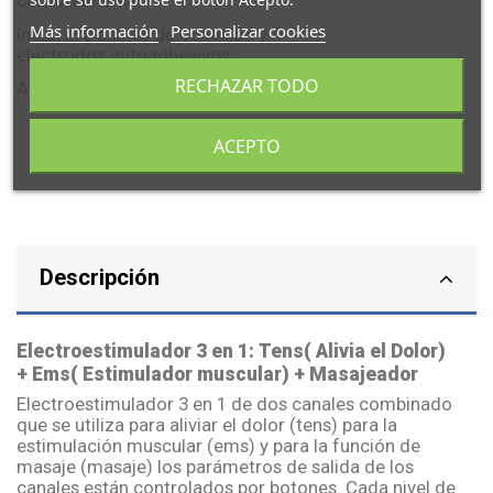
cómodamente.
Más información
Personalizar cookies
Incluye: 2 cables de conexión y 4
electrodos autoadhesivos.
RECHAZAR TODO
Alimentación 4 baterías AAA
ACEPTO
Descripción
Electroestimulador
3 en 1:
Tens
( Alivia el Dolor)
+
Ems
( Estimulador muscular) +
Masajeador
Electroestimulador
3 en 1 de dos canales combinado
que se utiliza para aliviar el dolor (
tens
) para la
estimulación muscular (
ems
) y para la función de
masaje (masaje) los parámetros de salida de los
canales están controlados por botones. Cada nivel de