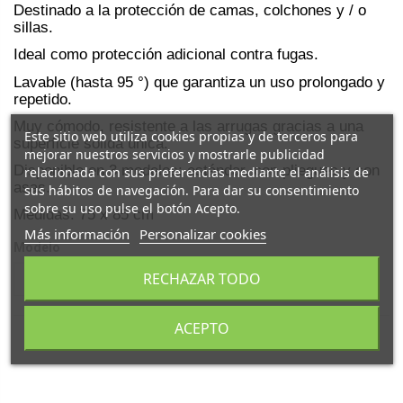
Destinado a la protección de camas, colchones y / o
sillas.
Ideal como protección adicional contra fugas.
Lavable (hasta 95 °) que garantiza un uso prolongado y
repetido.
Muy cómodo, resistente a las arrugas gracias a una
Este sitio web utiliza cookies propias y de terceros para
superficie sólida única.
mejorar nuestros servicios y mostrarle publicidad
Disponible en 3 modelos: estándar, con pliegues y con
relacionada con sus preferencias mediante el análisis de
asas.
sus hábitos de navegación. Para dar su consentimiento
sobre su uso pulse el botón Acepto.
Medidas: 75 x 85 cm
Más información
Personalizar cookies
Modelo
RECHAZAR TODO
ACEPTO