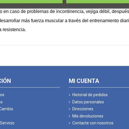
renar los músculos de la parte inferior del cuerpo y del suelo p
vo en caso de problemas de incontinencia, vejiga débil, después
sarrollar más fuerza muscular a través del entrenamiento diari
 resistencia.
CIÓN
MI CUENTA
os
Historial de pedidos
os
Datos personales
 Cambio
Direcciones
Mis devoluciones
Servicio
Contacte con nosotros