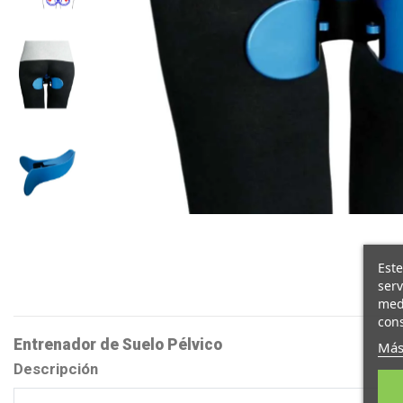
Este
serv
medi
cons
Entrenador de Suelo Pélvico
Más
Descripción