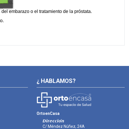
élvico.
 del embarazo o el tratamiento de la próstata.
o.
¿ HABLAMOS?
OrtoenCasa
𝘿𝙞𝙧𝙚𝙘𝙘𝙞𝙤́𝙣
C/ Méndez Núñez, 24A