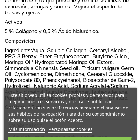
Contorno de ojos que previene y reduce las lineas de
expresión, arrugas y surcos. Mejora el aspecto de
bolsas y ojeras.
Activos
5 % Colágeno y 0,5 % Ácido hialurónico.
Composición
Ingredients:Aqua, Soluble Collagen, Cetearyl Alcohol,
PPG
‐
3 Benzyl Ether Ethylhexanoate, Butylene Glicol,
Moringa Oil/ Hydrogenated Moringa Oil Esters,
Simmondsia Chinensis Seed oil, Triticum Vulgare Germ
Oil, Cyclomethicone, Dimethicone, Cetearyl Glucoside,
Polysorbate 80, Phenoxyethanol, Biosaccharide Gum-2,
Hydrolized Hyaluronic Acid, Sodium Acrylate/Sodium
Acryloyldimethyl Taurate Copolymer, Isohexadecane,
Este sitio web utiliza cookies propias y de terceros para
Parfum, Ethylhexylglycerin, BHT, Ascorbyl Palmitate.
mejorar nuestros servicios y mostrarle publicidad
Cantidad: 15 ml
relacionada con sus preferencias mediante el análisis de
sus hábitos de navegación. Para dar su consentimiento
sobre su uso pulse el botón Acepto.
Más información
Personalizar cookies
Acepto las condiciones generales y la política de