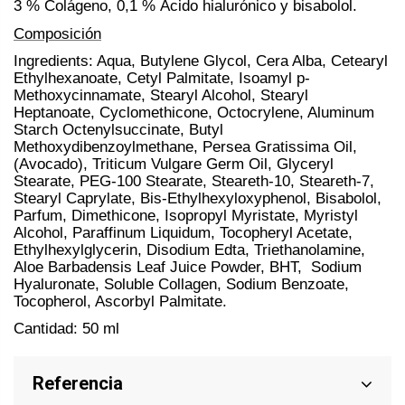
3 % Colágeno, 0,1 % Ácido hialurónico y bisabolol.
Composición
Ingredients: Aqua, Butylene Glycol, Cera Alba, Cetearyl
Ethylhexanoate, Cetyl Palmitate, Isoamyl p-
Methoxycinnamate, Stearyl Alcohol, Stearyl
Heptanoate, Cyclomethicone, Octocrylene, Aluminum
Starch Octenylsuccinate, Butyl
Methoxydibenzoylmethane, Persea Gratissima Oil,
(Avocado), Triticum Vulgare Germ Oil, Glyceryl
Stearate, PEG-100 Stearate, Steareth-10, Steareth-7,
Stearyl Caprylate, Bis-Ethylhexyloxyphenol, Bisabolol,
Parfum, Dimethicone, Isopropyl Myristate, Myristyl
Alcohol, Paraffinum Liquidum, Tocopheryl Acetate,
Ethylhexylglycerin, Disodium Edta, Triethanolamine,
Aloe Barbadensis Leaf Juice Powder, BHT, Sodium
Hyaluronate, Soluble Collagen, Sodium Benzoate,
Tocopherol, Ascorbyl Palmitate.
Cantidad: 50 ml
Referencia