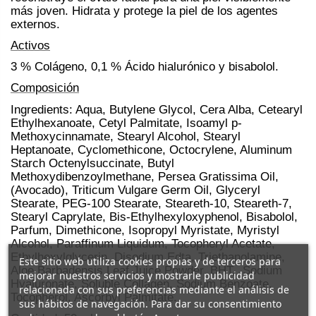
más joven. Hidrata y protege la piel de los agentes
externos.
Activos
3 % Colágeno, 0,1 % Ácido hialurónico y bisabolol.
Composición
Ingredients: Aqua, Butylene Glycol, Cera Alba, Cetearyl
Ethylhexanoate, Cetyl Palmitate, Isoamyl p-
Methoxycinnamate, Stearyl Alcohol, Stearyl
Heptanoate, Cyclomethicone, Octocrylene, Aluminum
Starch Octenylsuccinate, Butyl
Methoxydibenzoylmethane, Persea Gratissima Oil,
(Avocado), Triticum Vulgare Germ Oil, Glyceryl
Stearate, PEG-100 Stearate, Steareth-10, Steareth-7,
Stearyl Caprylate, Bis-Ethylhexyloxyphenol, Bisabolol,
Parfum, Dimethicone, Isopropyl Myristate, Myristyl
Alcohol, Paraffinum Liquidum, Tocopheryl Acetate,
Ethylhexylglycerin, Disodium Edta, Triethanolamine,
Este sitio web utiliza cookies propias y de terceros para
Aloe Barbadensis Leaf Juice Powder, BHT, Sodium
mejorar nuestros servicios y mostrarle publicidad
Hyaluronate, Soluble Collagen, Sodium Benzoate,
relacionada con sus preferencias mediante el análisis de
Tocopherol, Ascorbyl Palmitate.
sus hábitos de navegación. Para dar su consentimiento