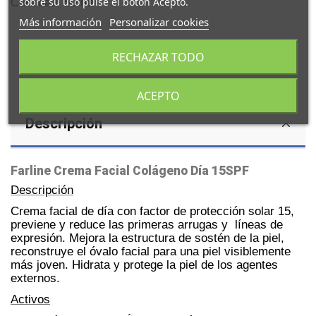
sobre su uso pulse el botón Acepto.
Cantidad: 50 ml
Más información
Personalizar cookies
RECHAZAR TODO
ACEPTO
Descripción
Farline Crema Facial Colágeno Día 15SPF
Descripción
Crema facial de día con factor de protección solar 15,
previene y reduce las primeras arrugas y líneas de
expresión. Mejora la estructura de sostén de la piel,
reconstruye el óvalo facial para una piel visiblemente
más joven. Hidrata y protege la piel de los agentes
externos.
Activos