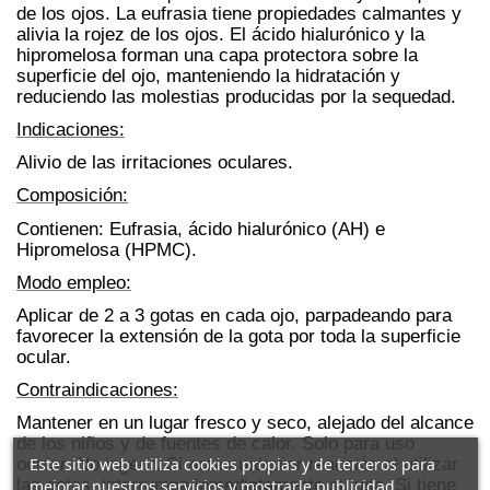
de los ojos. La eufrasia tiene propiedades calmantes y
alivia la rojez de los ojos. El ácido hialurónico y la
hipromelosa forman una capa protectora sobre la
superficie del ojo, manteniendo la hidratación y
reduciendo las molestias producidas por la sequedad.
Indicaciones:
Alivio de las irritaciones oculares.
Composición:
Contienen: Eufrasia, ácido hialurónico (AH) e
Hipromelosa (HPMC).
Modo empleo:
Aplicar de 2 a 3 gotas en cada ojo, parpadeando para
favorecer la extensión de la gota por toda la superficie
ocular.
Contraindicaciones:
Mantener en un lugar fresco y seco, alejado del alcance
de los niños y de fuentes de calor. Solo para uso
Este sitio web utiliza cookies propias y de terceros para
ocular. No ingerir. Si nota cualquier reacción al utilizar
las gotas, interrumpa inmediatamente su uso. Si tiene
mejorar nuestros servicios y mostrarle publicidad