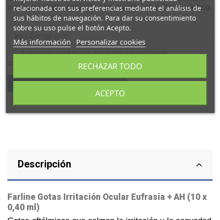
cualquier duda, consulte con su médico o farmacéutico.
relacionada con sus preferencias mediante el análisis de
sus hábitos de navegación. Para dar su consentimiento
sobre su uso pulse el botón Acepto.
Más información
Personalizar cookies
Acepto las condiciones generales y la política de
confidencialidad
RECHAZAR TODO
ACEPTO
Descripción
Farline Gotas Irritación Ocular Eufrasia + AH (10 x
0,40 ml)